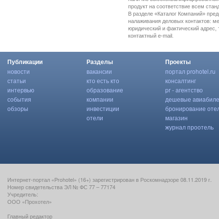
продукт на соответствие всем стан
В разделе «Каталог Компаний» пре
налаживания деловых контактов: м
юридический и фактический адрес, 
контактный e-mail.
Публикации
Разделы
Проекты
новости
вакансии
портал prohotel.ru
статьи
кто есть кто
консалтинг
интервью
образование
pr - агентство
события
компании
дешевые авиабил
обзоры
инвестиции
бронирование оте
отели
магазин
журнал проотель
Интернет-портал «Prohotel» (16+) зарегистрирован в Роскомнадзоре 08.11.2019 г.
Номер свидетельства ЭЛ № ФС 77 – 77174
Учредитель:
ООО «Прохотел»
Главный редактор