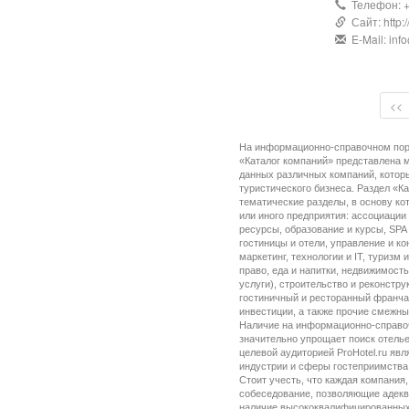
Телефон: +7
Сайт: http:/
E-Mail: inf
<<
На информационно-справочном порта
«Каталог компаний» представлена м
данных различных компаний, котор
туристического бизнеса. Раздел «К
тематические разделы, в основу ко
или иного предприятия: ассоциации
ресурсы, образование и курсы, SPA
гостиницы и отели, управление и ко
маркетинг, технологии и IT, туризм
право, еда и напитки, недвижимость
услуги), строительство и реконстру
гостиничный и ресторанный франчай
инвестиции, а также прочие смежны
Наличие на информационно-справочн
значительно упрощает поиск отель
целевой аудиторией ProHotel.ru явл
индустрии и сферы гостеприимства
Стоит учесть, что каждая компания,
собеседование, позволяющие адекв
наличие высококвалифицированных к