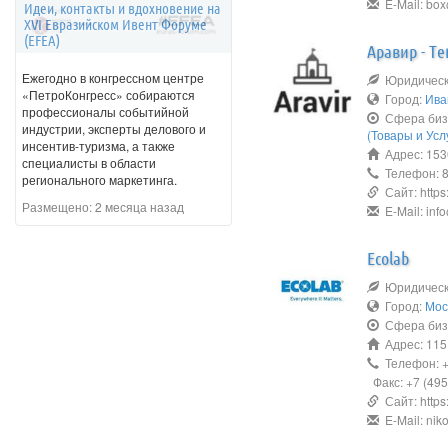
E-Mail: box
Идеи, контакты и вдохновение на
XVI Евразийском Ивент Форуме
(EFEA)
Аравир - Т
Ежегодно в конгрессном центре
Юридическо
«ПетроКонгресс» собираются
Город:
Ива
профессионалы событийной
Сфера биз
индустрии, эксперты делового и
(Товары и Усл
инсентив-туризма, а также
Адрес: 153
специалисты в области
Телефон: 8
регионального маркетинга.
Сайт: https:/
Размещено:
2 месяца назад
E-Mail: info
Ecolab
Юридическо
Город:
Мос
Сфера биз
Адрес: 1151
Телефон: +7
Факс: +7 (495
Сайт: https
E-Mail: nik