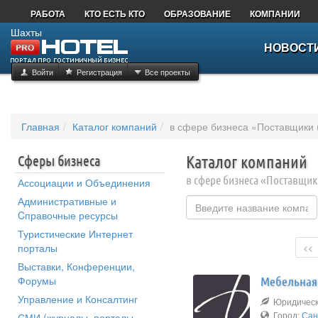
РАБОТА
КТО ЕСТЬ КТО
ОБРАЗОВАНИЕ
КОМПАНИИ
Шахты
НОВОСТ
Войти
Регистрация
Все проекты
Главная
Каталог компаний
в сфере бизнеса «Поставщики 
Сферы бизнеса
Каталог компаний
в сфере бизнеса «Поставщик
Ассоциации и Объединения
Административные и
Cправочные ресурсы
Туристические Интернет
порталы
<<
Выставки, Конференции,
Форумы
Мебельная
Управление и Консалтинг
Юридическо
Город:
Сан
СМИ (журналы, порталы,