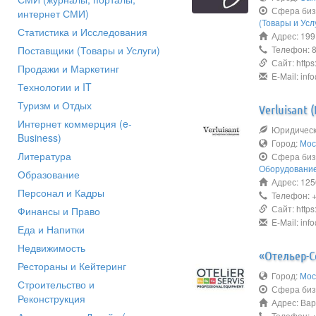
Сфера биз
интернет СМИ)
(Товары и Усл
Статистика и Исследования
Адрес: 1991
Поставщики (Товары и Услуги)
Телефон: 8 
Сайт: https:/
Продажи и Маркетинг
E-Mail: info
Технологии и IT
Туризм и Отдых
Verluisant 
Интернет коммерция (e-
Юридическо
Business)
Город:
Мос
Литература
Сфера биз
Оборудование
Образование
Адрес: 1250
Персонал и Кадры
Телефон: +7
Сайт: https:
Финансы и Право
E-Mail: info
Еда и Напитки
Недвижимость
«Отельер-С
Рестораны и Кейтеринг
Город:
Мос
Строительство и
Сфера биз
Реконструкция
Адрес: Вар
Телефон: +7