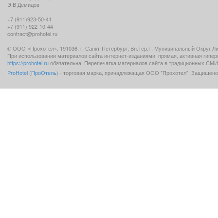
Э.В Демидов
+7 (911)923-50-41
+7 (911) 922-10-44
contract@prohotel.ru
© ООО «Прохотел». 191036, г. Санкт-Петербург, Вн.Тер.Г. Муниципальный Округ Лигов
При использовании материалов сайта интернет-изданиями, прямая, активная гипе
https://prohotel.ru
обязательна. Перепечатка материалов сайта в традиционных СМИ 
ProHotel
(
ПроОтель
) - торговая марка, принадлежащая ООО "Прохотел". Защищено 