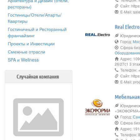
Архитектура и Дизайн (отели,
Сайт: https:/
рестораны)
E-Mail: sale
Гостиницы/Отели/Апарты/
Квартиры
Real Electro
Гостиничный и Ресторанный
франчайзинг
Юридическ
Город:
Мос
Проекты и Инвестиции
Сфера биз
Смежные отрасли
Оборудование
Адрес: 109
SPA и Wellness
26/27с1 3 эта
Телефон: +
Сайт: https:
Случайная компания
E-Mail: pro
Мебельная
Юридическо
«ЭКОФОРМА
Город:
Сан
Сфера биз
Адрес: 19101
Телефон: 8