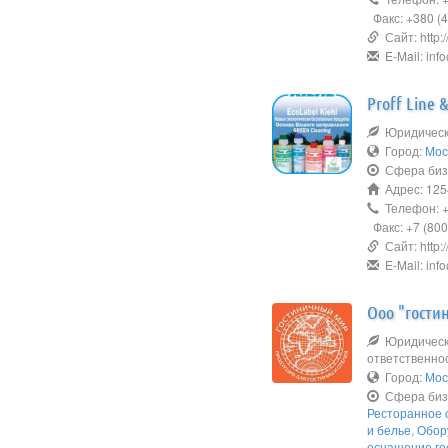
Факс: +380 (4
Сайт: http:
E-Mail: in
Proff Line &
Юридическо
Город:
Мос
Сфера биз
Адрес: 1254
Телефон: +7
Факс: +7 (800
Сайт: http:/
E-Mail: info
Ооо "гост
Юридическо
ответственно
Город:
Мос
Сфера биз
Ресторанное 
и белье
,
Обор
оснащение го