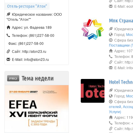
Сайт: http:/
Отель-ресторан "Атон"
E-Mail: eco
Юридическое название: ООО
"Отель "Атон""
Мпк Страна
Адрес: ул. Фадеева 189
Юридическо
Город:
Мос
Телефон: (861)227-58-00
Сфера биз
Факс: (861)227-58-00
Поставщики (Т
Адрес: 1071
Сайт: http://aton23.ru
Телефон: 8
E-Mail: info@aton23.ru
Сайт: http://
E-Mail: info
Тема недели
Hotel Techn
Юридическо
Город:
Мос
Сфера биз
отелей
,
Ассоц
Услуги)
Адрес: 1196
Телефон: +
Сайт: http://