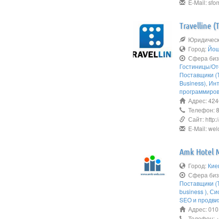
E-Mail: sfom
Travelline 
Юридическо
Город:
Йош
Сфера биз
Гостиницы/От
Поставщики (Т
Business)
,
Инт
программиро
Адрес: 424
Телефон: 8
Сайт: http://
E-Mail: wel
Amk Hotel 
Город:
Кие
Сфера биз
Поставщики (Т
business )
,
Си
SEO и продви
Адрес: 010
Телефон: +3